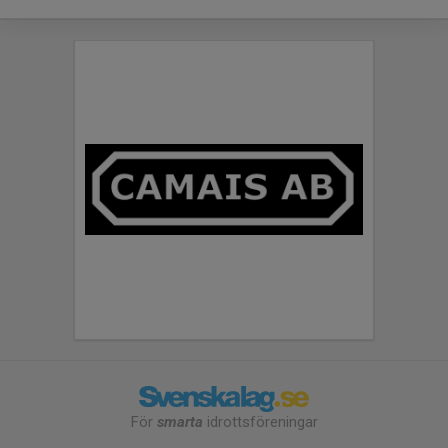
För
smarta
idrottsföreningar