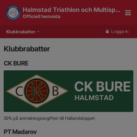
Halmstad Triathlon och Multisport
Officiell hemsida
Logga in
Klubbrabatter
Klubbrabatter
CK BURE
50% på anmälningsavgiften till Hallandsloppet.
PT Madarov