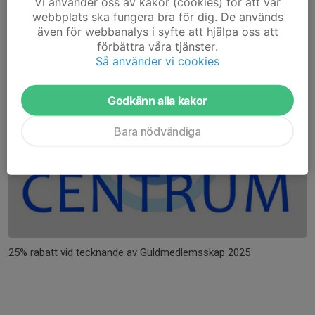
Vi använder oss av kakor (cookies) för att vår
15% på service samt hela sortimentet.
webbplats ska fungera bra för dig. De används
(ej hela cyklar)
även för webbanalys i syfte att hjälpa oss att
förbättra våra tjänster.
Idrottscentrum Halland AB
Så använder vi cookies
Godkänn alla kakor
Bara nödvändiga
25% rabatt vid tecknande av Guldmedlemsskap 2025