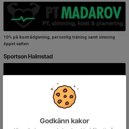
10% på kostrådgivning, personlig träning samt simning
öppet vatten
Sportson Halmstad
Godkänn kakor