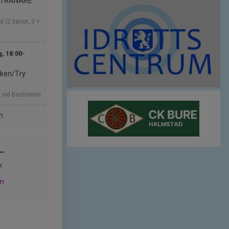
 TRÄNARE
d (2 banor, 3 +
, 18:00-
rken/Try
k vid Bastionen
n
..
k
am