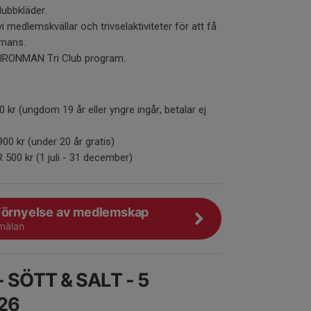
lubbkläder.
 medlemskvällar och trivselaktiviteter för att få
mmans.
e IRONMAN Tri Club program.
kr (ungdom 19 år eller yngre ingår, betalar ej
00 kr (under 20 år gratis)
500 kr (1 juli - 31 december)
Förnyelse av medlemskap
nmälan
 SÖTT & SALT - 5
26