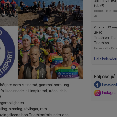
Simning med
(obs!!)
Brottet Halmsta
4)
Onsdag 12 aug
20:00
Triathlon i Pa
Triathlon
Norre Katts Par
Hela kalender
Följ oss på.
Faceboo
nybörjare som rutinerad, gammal som ung.
fa likasinnade, bli inspirerad, träna, dela
Instagr
d.
ngsmöjligheter!
kling, simning, tävlingar, mm.
lingslicens hos Triathlonförbundet och