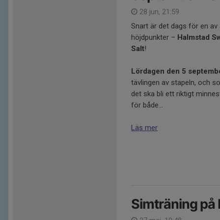
28 jun, 21:59
Snart är det dags för en av
höjdpunkter –
Halmstad Sw
Salt
!
L
ördagen den 5 septemb
tävlingen av stapeln, och som 
det ska bli ett riktigt min
för både...
Läs mer
Simträning på 