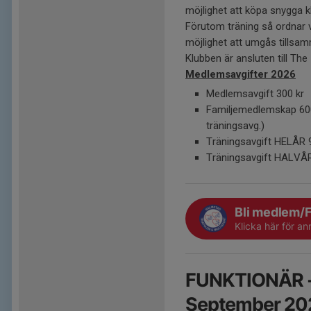
möjlighet att köpa snygga k
Förutom träning så ordnar vi
möjlighet att umgås tillsa
Klubben är ansluten till Th
Medlemsavgifter 2026
Medlemsavgift 300 kr
Familjemedlemskap 600 
träningsavg.)
Träningsavgift HELÅR 9
Träningsavgift HALVÅR 
Bli medlem/
Klicka här för a
FUNKTIONÄR -
September 20