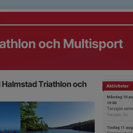
athlon och Multisport
 Halmstad Triathlon och
Aktiviteter
Måndag 10 aug
19:00
Torvsjön simn
Torvsjön, Ön.
Tisdag 11 aug