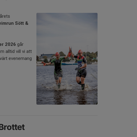
 årets
imrun Sött &
er 2026
går
alltid vill vi att
nesvärt evenemang
Brottet