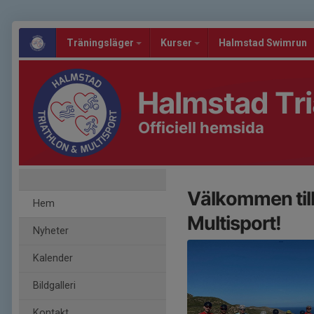
Träningsläger
Kurser
Halmstad Swimrun
Halmstad Tri
Officiell hemsida
Välkommen till
Hem
Multisport!
Nyheter
Kalender
Bildgalleri
Kontakt