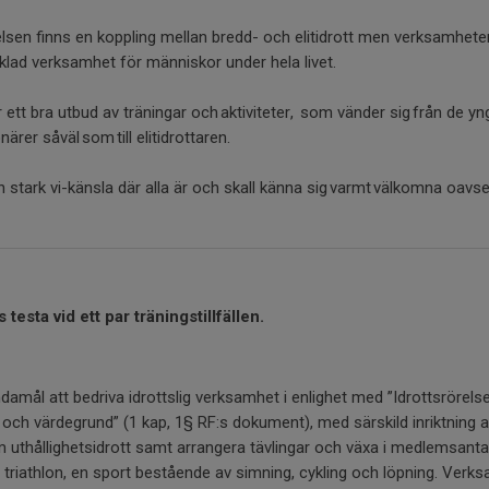
elsen finns en koppling mellan bredd- och elitidrott men verksamhete
lad verksamhet för människor under hela livet.
ett bra utbud av träningar och aktiviteter, som vänder sig från de yn
ärer såväl som till elitidrottaren.
 stark vi-känsla där alla är och skall känna sig varmt välkomna oavse
is
testa vid ett par
träningstillfällen.
amål att bedriva idrottslig verksamhet i enlighet med ”Idrottsrörels
och värdegrund” (1 kap, 1§ RF:s dokument), med särskild inriktning a
m uthållighetsidrott samt arrangera tävlingar och växa i medlemsantal
 triathlon, en sport bestående av simning, cykling och löpning. Ver