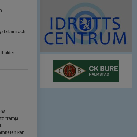
n
gsta barn och
tt ålder
ens
tt: främja
.
ksamheten kan