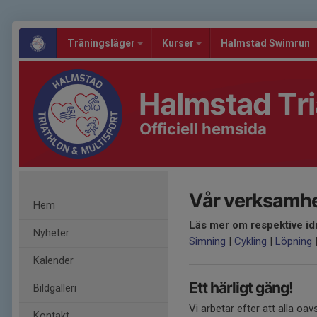
Träningsläger
Kurser
Halmstad Swimrun
Halmstad Tri
Officiell hemsida
Vår verksamh
Hem
Läs mer om respektive id
Nyheter
Simning
|
Cykling
|
Löpning
Kalender
Ett härligt gäng!
Bildgalleri
Vi arbetar efter att alla oav
Kontakt