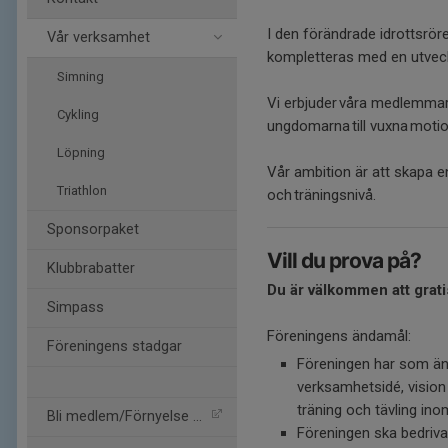
I den förändrade idrottsrör
Vår verksamhet
kompletteras med en utveck
Simning
Vi erbjuder våra medlemmar 
Cykling
ungdomarna till vuxna motion
Löpning
Vår ambition är att skapa en
Triathlon
och träningsnivå.
Sponsorpaket
Vill du prova på?
Klubbrabatter
Du är välkommen att grat
Simpass
Föreningens ändamål:
Föreningens stadgar
Föreningen har som änd
verksamhetsidé, vision 
träning och tävling ino
Bli medlem/Förnyelse av m
Föreningen ska bedriva