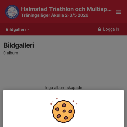
Halmstad Triathlon och Multisport
Träningsläger Åkulla 2-3/5 2026
Logga in
Bildgalleri
Bildgalleri
0 album
Inga album skapade