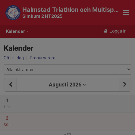
Halmstad Triathlon och Multisport
Simkurs 2 HT2025
Logga in
Kalender
Kalender
Gå till idag
|
Prenumerera
Augusti 2026
1
Lör
2
Sön
v.32