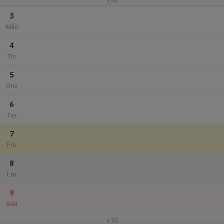
3
Mån
4
Tis
5
Ons
6
Tor
7
Fre
8
Lör
9
Sön
v.33