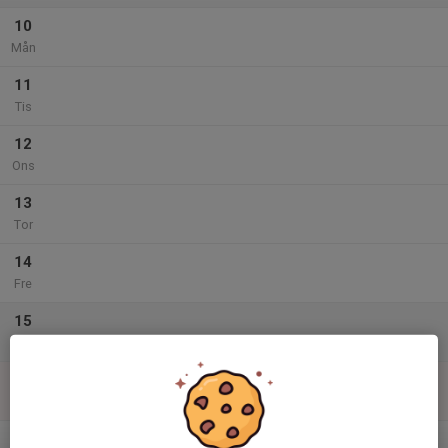
10
Mån
11
Tis
12
Ons
13
Tor
14
Fre
15
Lör
16
Sön
v.34