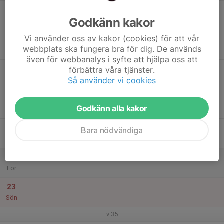
17
Godkänn kakor
Mån
Vi använder oss av kakor (cookies) för att vår
18
webbplats ska fungera bra för dig. De används
Tis
även för webbanalys i syfte att hjälpa oss att
19
förbättra våra tjänster.
Så använder vi cookies
Ons
20
Godkänn alla kakor
Tor
21
Bara nödvändiga
Fre
22
Lör
23
Sön
v.35