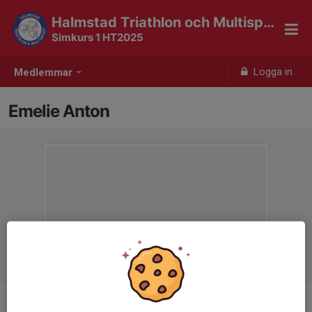
Halmstad Triathlon och Multisport
Simkurs 1 HT2025
Logga in
Medlemmar
Emelie Anton
Ålder
22 år